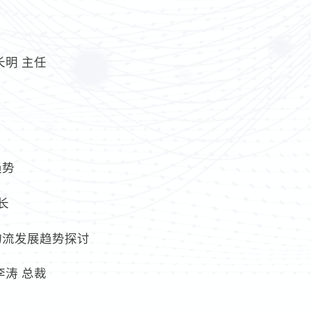
长明 主任
趋势
长
物流发展趋势探讨
李涛 总裁