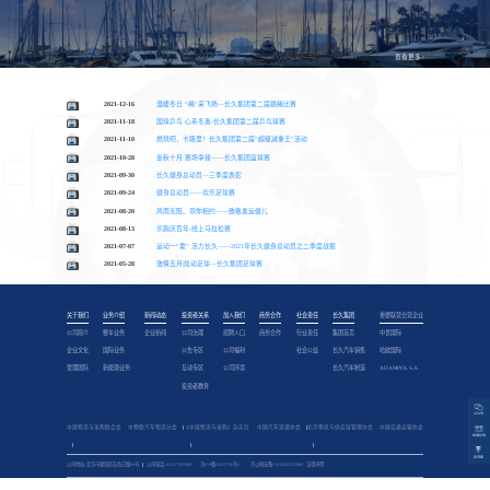
查看更多>
2021-12-16
温暖冬日 “绳”采飞扬—长久集团第二届跳绳比赛
2021-11-18
国球乒乓 心系冬奥-长久集团第二届乒乓球赛
2021-11-10
燃烧吧，卡路里！长久集团第二届“超级减重王”活动
2021-10-28
金秋十月 赛场争锋——长久集团篮球赛
2021-09-30
长久健身总动员—三季度表彰
2021-09-24
健身总动员——欢乐足球赛
2021-08-20
风雨无阻、羽你相约——致敬奥运健儿
2021-08-13
乐跑庆百年-线上马拉松赛
2021-07-07
运动一“夏” 活力长久——2021年长久健身总动员之二季度战报
2021-05-28
激情五月|炫动足球—长久集团足球赛
关于我们
业务介绍
新闻动态
投资者关系
加入我们
商务合作
社会责任
长久集团
重要联营合营企业
公司简介
整车业务
企业新闻
公司治理
招聘入口
商务合作
行业责任
集团首页
中世国际
企业文化
国际业务
公告专区
公司福利
社会公益
长久汽车销售
哈欧国际
管理团队
新能源业务
互动专区
公司环境
长久汽车制造
ADAMPOL S.A.
投资者教育
中国物流与采购联合会
中物联汽车物流分会
《中国物流与采购》杂志社
中国汽车流通协会
北京物流与供应链管理协会
中国交通运输协会
公司地址: 北京市朝阳区石各庄路99号
公司电话: 010-57355999
京ICP备12035786号-1
京公网安备11010502053909
法律声明