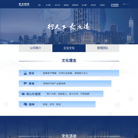
中文
/
English
首页
关于我们
业务介绍
新闻动态
投资者关系
加入我们
商务合作
社会责任
长久集团
公司简介
企业文化
管理团队
文化理念
文化活动