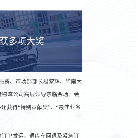
斩获多项大奖
张振鹏、市场部部长易黎辉、华南大
盘物流公司高层领导亲临会场。会
还获得“特别贡献奖”、“最佳业务
殊订单发运、退库车回退及紧急订