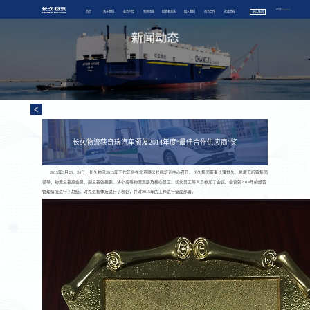
中文
/
English
首页
关于我们
业务介绍
新闻动态
投资者关系
加入我们
商务合作
社会责任
长久集团
长久物流获奇瑞汽车颁发2014年度“最佳合作供应商”奖
2015年3月23、24日，长久物流2015年工作年会在北京顺义松鹤培训中心召开。长久集团董事长薄世久、总裁王昕等集团
领导，物流总裁高会恩、副总裁张振鹏、涂小岳等物流高层及核心员工、优秀员工等人员参加了会议。会议就2014年的经营
管理情况进行了总结、对先进集体及进行了表彰，并对2015年的工作进行全面部署。