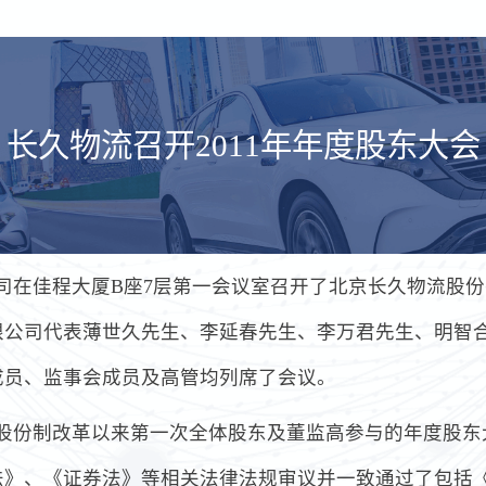
长久物流召开2011年年度股东大会
点，公司在佳程大厦B座7层第一会议室召开了北京长久物流股份
限公司代表薄世久先生、李延春先生、李万君先生、明智
成员、监事会成员及高管均列席了会议。
7月股份制改革以来第一次全体股东及董监高参与的年度股东
》、《证券法》等相关法律法规审议并一致通过了包括《2