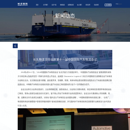
中文
/
English
首页
关于我们
业务介绍
新闻动态
投资者关系
加入我们
商务合作
社会责任
长久集团
长久物流领导出席第十一届中国国际汽车物流会议
2014年4月16-17日，“2014中国国际汽车物流会议”在北京富力万丽酒店举行，“中国国际汽车物流会议”是物流服务采购
方与供应商以及政府官员一同参与的年度公开会议，由英国《Automotive Logistics》杂志与中国物流与采购联合会汽车物流
分会联合主办。长久物流总裁马德骥、副总裁李涛、张振鹏、陈钢、商用车事业部总经理甘会强及长久汽车副总裁岳鹏应邀
出席会议。中物联汽车物流分会组织的第七届汽车进出口物流国际研讨会于17日同期成功召开。
会议主会场与分会场交替进行，主会场侧重宏观、趋势和热点，分会场分为整车物流、供应商物流及零部件物流和进出
口物流。现场以演讲互动结合的方式进行。鉴于我公司在汽车物流行业的高度影响力，会议主办方邀请我公司张振鹏、陈
钢、岳鹏先生作为演讲互动嘉宾，分别在“国内龙头汽车物流企业的国际战略”、“中国物流服务商的发展之路”、“主机厂、
物流服务商如何保障客户获得世界级的服务”版块发表精彩演讲，并与国内外汽车物流和供应链管理行业精英及与会代表进
行深入交流。